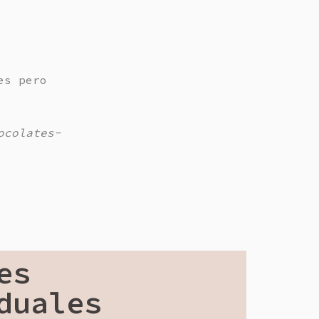
es pero
ocolates-
es
duales