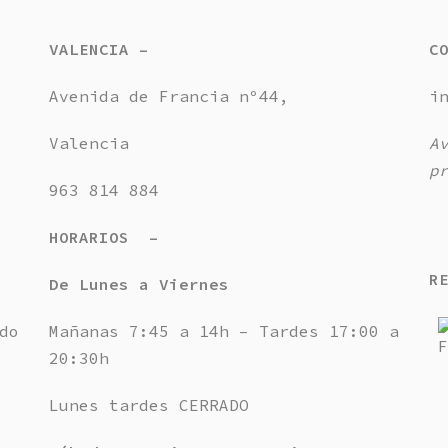
VALENCIA –
C
Avenida de Francia nº44,
i
Valencia
A
p
963 814 884
HORARIOS –
R
De Lunes a Viernes
do
Mañanas 7:45 a 14h – Tardes 17:00 a
20:30h
Lunes tardes CERRADO