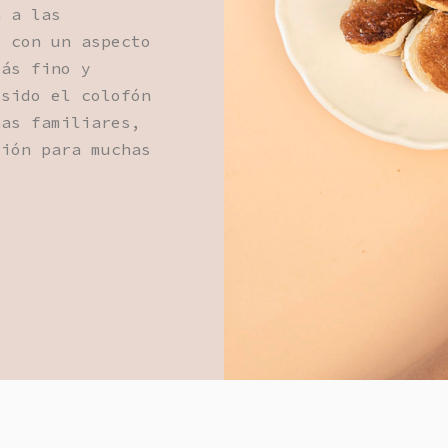
a a las
o con un aspecto
más fino y
 sido el colofón
nas familiares,
ción para muchas