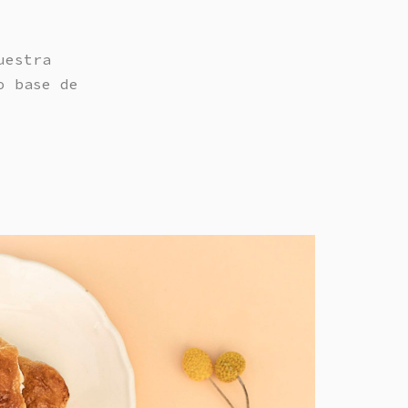
uestra
o base de